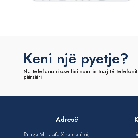
TESTIMI GJENETIK PARA
TRAJTIMET E QELIZAVE STAMINALE
IMPLANTIMIT (PGT-A DHE PGT-M)
Keni një pyetje?
Na telefononi ose lini numrin tuaj të telefoni
përsëri
Adresë
K
Rruga Mustafa Xhabrahimi,