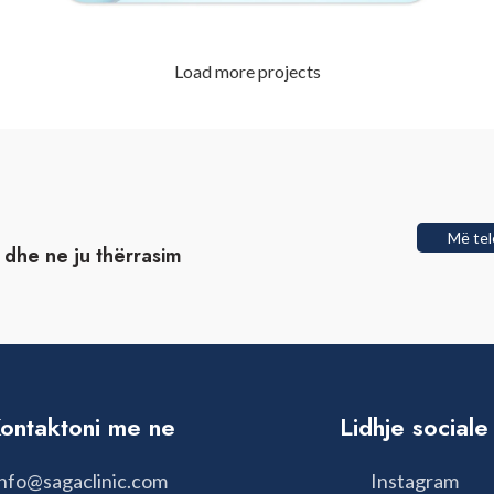
Load more projects
RRETHIMI I INJEKSIONIT TË
TRAJTIMET E QELIZAVE STAMINALE
SPERMATIDIT TË RRETHIT (ROSI)
Më tel
t dhe ne ju thërrasim
ontaktoni me ne
Lidhje sociale
info@sagaclinic.com
Instagram